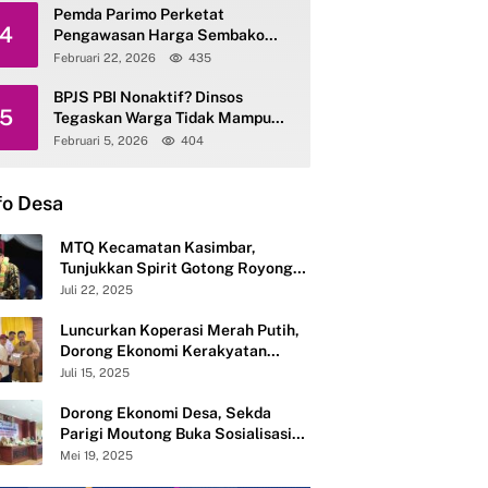
Pemda Parimo Perketat
4
Pengawasan Harga Sembako
dan Gas Elpiji 3 Kg
Februari 22, 2026
435
BPJS PBI Nonaktif? Dinsos
5
Tegaskan Warga Tidak Mampu
Tetap Terlayani
Februari 5, 2026
404
fo Desa
MTQ Kecamatan Kasimbar,
Tunjukkan Spirit Gotong Royong
Semangat Membangun dari Desa
Juli 22, 2025
Luncurkan Koperasi Merah Putih,
Dorong Ekonomi Kerakyatan
Desa Mandiri
Juli 15, 2025
Dorong Ekonomi Desa, Sekda
Parigi Moutong Buka Sosialisasi
Pembentukan 283 Koperasi Merah
Mei 19, 2025
Putih