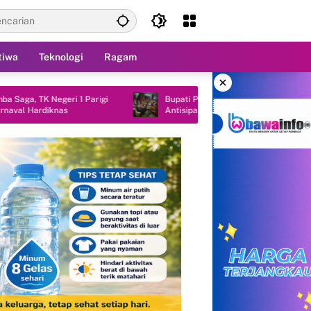
tiwa
Teknologi
Ragam
×
Negeri 1 Parigi
Bupati Parimo Jemput Dukungan Pusat,
iknas
Antisipasi Kekeringan Sektor Pertanian
2026