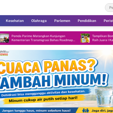
Kesehatan
Olahraga
Parlemen
Pendidikan
Peris
da Parimo Matangkan Kunjungan
Tampilkan Bomba Saga, TK 
nterian Transmigrasi Bahas Roadmap
Raih Juara I Karnaval Hard