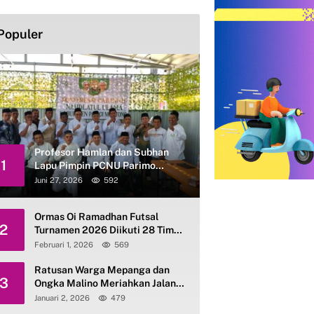
Populer
Profesor Hamlan dan Subhan
1
Lapu Pimpin PCNU Parimo
Periode 2026–2031
Juni 27, 2026
592
Ormas Oi Ramadhan Futsal
2
Turnamen 2026 Diikuti 28 Tim
se-Parimo
Februari 1, 2026
569
Ratusan Warga Mepanga dan
3
Ongka Malino Meriahkan Jalan
Santai Kerukunan HAB ke-80
Januari 2, 2026
479
Kemenag Parimo