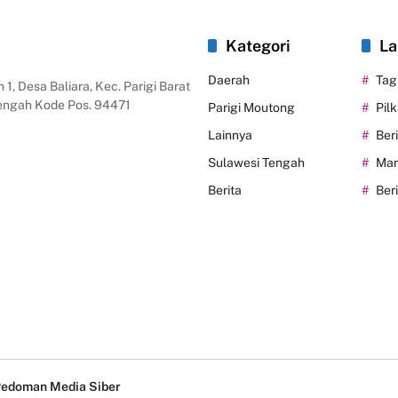
Kategori
La
Daerah
Tag
 1, Desa Baliara, Kec. Parigi Barat
Tengah Kode Pos. 94471
Parigi Moutong
Pil
Lainnya
Ber
Sulawesi Tengah
Man
Berita
Ber
edoman Media Siber