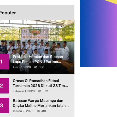
Populer
Profesor Hamlan dan Subhan
1
Lapu Pimpin PCNU Parimo
Periode 2026–2031
Juni 27, 2026
596
Ormas Oi Ramadhan Futsal
2
Turnamen 2026 Diikuti 28 Tim
se-Parimo
Februari 1, 2026
573
Ratusan Warga Mepanga dan
3
Ongka Malino Meriahkan Jalan
Santai Kerukunan HAB ke-80
Januari 2, 2026
481
Kemenag Parimo