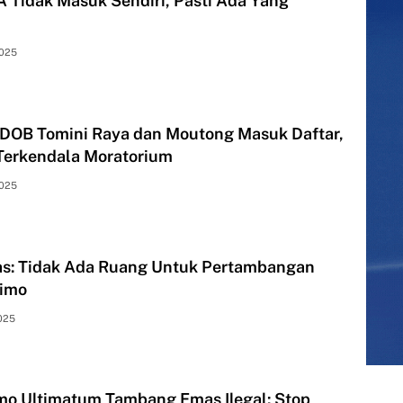
 Tidak Masuk Sendiri, Pasti Ada Yang
2025
DOB Tomini Raya dan Moutong Masuk Daftar,
Terkendala Moratorium
2025
s: Tidak Ada Ruang Untuk Pertambangan
rimo
2025
mo Ultimatum Tambang Emas Ilegal: Stop