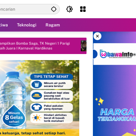
tiwa
Teknologi
Ragam
×
Negeri 1 Parigi
Bupati Parimo Jemput Dukungan Pusat,
iknas
Antisipasi Kekeringan Sektor Pertanian
2026