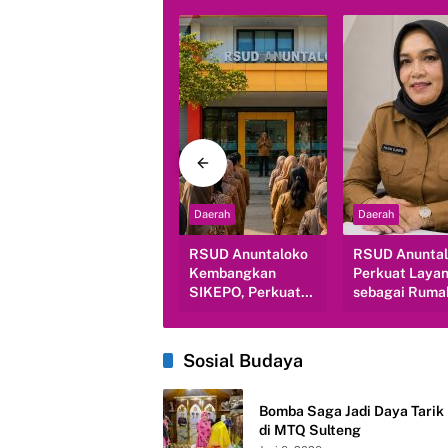
Daerah
Daerah
Daerah
RSUD Anuntaloko
RSUD Anuntaloko
RSUD Anunta
Hadirkan Layanan
Kembangkan
Perkuat Laya
Kesehatan Terpadu
SIKEPO, Perkuat
sebagai Ruma
24 Jam untuk
Disiplin dan Tata
Sakit Rujukan
Masyarakat
Kelola Pegawai
Regional di
Berbasis Digital
Sulawesi Ten
Sosial Budaya
Bomba Saga Jadi Daya Tarik
di MTQ Sulteng