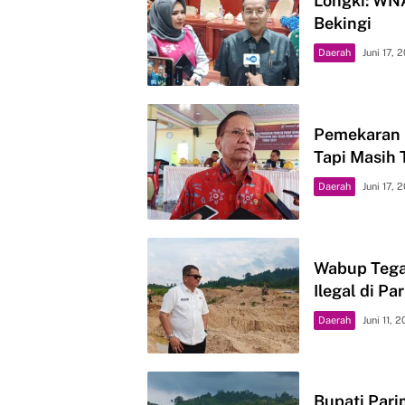
Longki: WNA
Bekingi
Daerah
Juni 17, 
Pemekaran 
Tapi Masih 
Daerah
Juni 17, 
Wabup Tega
Ilegal di Pa
Daerah
Juni 11, 
Bupati Pari