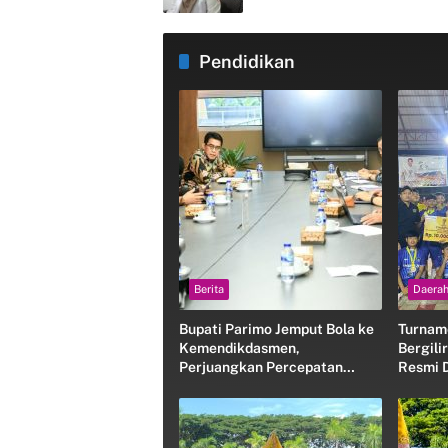
Pendidikan
Berita
Daera
Bupati Parimo Jemput Bola ke
Turname
Kemendikdasmen,
Bergili
Perjuangkan Percepatan
Resmi D
Peningkatan Mutu Pendidikan
Lahirka