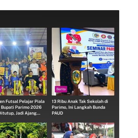
h
Berita
n Futsal Pelajar Piala
13 Ribu Anak Tak Sekolah di
r Bupati Parimo 2026
Parimo, Ini Langkah Bunda
itutup, Jadi Ajang
PAUD
n Generasi Juara