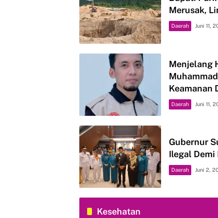
Merusak, L
Daerah
Juni 11, 
Menjelang 
Muhammadiy
Keamanan 
Daerah
Juni 11, 
Gubernur Su
Ilegal Demi
Daerah
Juni 2, 
Kesehatan