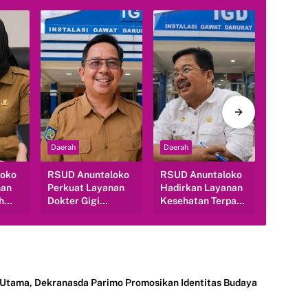
Daerah
Daerah
Daerah
loko
RSUD Anuntaloko
RSUD Anuntaloko
RSUD A
nan
Perkuat Layanan
Hadirkan Layanan
Kemba
h
Dokter Gigi
Kesehatan Terpadu
SIKEPO
Spesialis, Penuhi
24 Jam untuk
Disiplin
Kebutuhan
Masyarakat
Kelola 
gah
Masyarakat Parigi
Berbasi
Moutong
 Utama, Dekranasda Parimo Promosikan Identitas Budaya