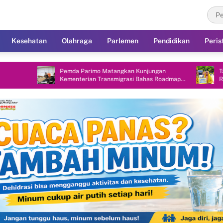
Kesehatan
Olahraga
Parlemen
Pendidikan
Peris
da Parimo Matangkan Kunjungan
Tampilkan Bomba Saga, TK 
enterian Transmigrasi Bahas Roadmap
Raih Juara I Karnaval Hard
N