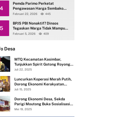
Pemda Parimo Perketat
4
Pengawasan Harga Sembako
dan Gas Elpiji 3 Kg
Februari 22, 2026
445
BPJS PBI Nonaktif? Dinsos
5
Tegaskan Warga Tidak Mampu
Tetap Terlayani
Februari 5, 2026
409
fo Desa
MTQ Kecamatan Kasimbar,
Tunjukkan Spirit Gotong Royong
Semangat Membangun dari Desa
Juli 22, 2025
Luncurkan Koperasi Merah Putih,
Dorong Ekonomi Kerakyatan
Desa Mandiri
Juli 15, 2025
Dorong Ekonomi Desa, Sekda
Parigi Moutong Buka Sosialisasi
Pembentukan 283 Koperasi Merah
Mei 19, 2025
Putih