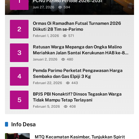
1
PCNU Parimo Periode 2026–2031
Juni 27, 2026
594
Ormas Oi Ramadhan Futsal Turnamen 2026
2
Diikuti 28 Tim se-Parimo
Februari 1, 2026
571
Ratusan Warga Mepanga dan Ongka Malino
3
Meriahkan Jalan Santai Kerukunan HAB ke-80
Kemenag Parimo
Januari 2, 2026
480
Pemda Parimo Perketat Pengawasan Harga
4
Sembako dan Gas Elpiji 3 Kg
Februari 22, 2026
443
BPJS PBI Nonaktif? Dinsos Tegaskan Warga
5
Tidak Mampu Tetap Terlayani
Februari 5, 2026
408
Info Desa
MTQ Kecamatan Kasimbar, Tunjukkan Spirit