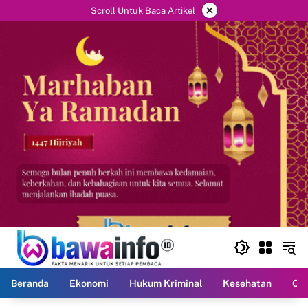
Langsung
×
Scroll Untuk Baca Artikel
ke
konten
Beranda
Ekonomi
Hukum Kriminal
Kesehatan
Ola