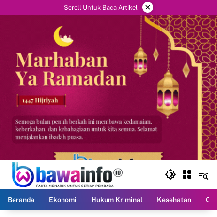
Langsung
×
Scroll Untuk Baca Artikel
ke
konten
Beranda
Ekonomi
Hukum Kriminal
Kesehatan
Ola