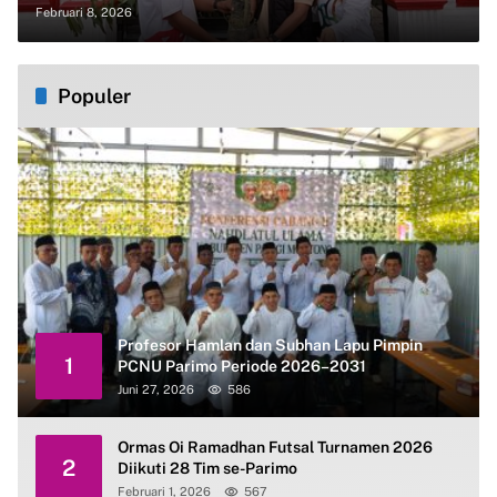
Kemandirian Ekonomi Kader
Februari 8, 2026
Populer
Profesor Hamlan dan Subhan Lapu Pimpin
1
PCNU Parimo Periode 2026–2031
Juni 27, 2026
586
Ormas Oi Ramadhan Futsal Turnamen 2026
2
Diikuti 28 Tim se-Parimo
Februari 1, 2026
567