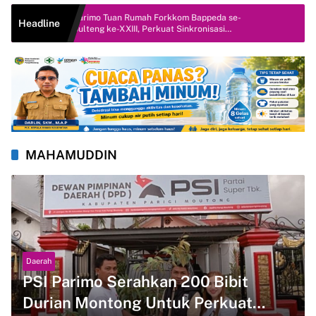
Parimo Tuan Rumah Forkkom Bappeda se-
Headline
Sulteng ke-XXIII, Perkuat Sinkronisasi
Pembangunan Daerah
MAHAMUDDIN
Daerah
PSI Parimo Serahkan 200 Bibit
Durian Montong Untuk Perkuat