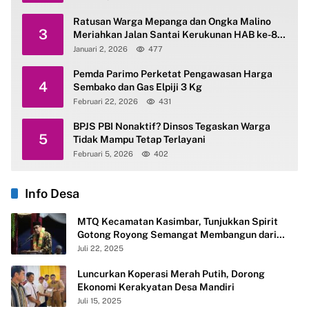
Ratusan Warga Mepanga dan Ongka Malino
3
Meriahkan Jalan Santai Kerukunan HAB ke-80
Kemenag Parimo
Januari 2, 2026
477
Pemda Parimo Perketat Pengawasan Harga
4
Sembako dan Gas Elpiji 3 Kg
Februari 22, 2026
431
BPJS PBI Nonaktif? Dinsos Tegaskan Warga
5
Tidak Mampu Tetap Terlayani
Februari 5, 2026
402
Info Desa
MTQ Kecamatan Kasimbar, Tunjukkan Spirit
Gotong Royong Semangat Membangun dari
Desa
Juli 22, 2025
Luncurkan Koperasi Merah Putih, Dorong
Ekonomi Kerakyatan Desa Mandiri
Juli 15, 2025