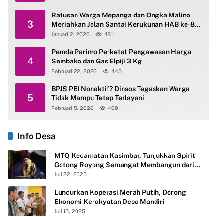
Ratusan Warga Mepanga dan Ongka Malino
3
Meriahkan Jalan Santai Kerukunan HAB ke-80
Kemenag Parimo
Januari 2, 2026
481
Pemda Parimo Perketat Pengawasan Harga
4
Sembako dan Gas Elpiji 3 Kg
Februari 22, 2026
445
BPJS PBI Nonaktif? Dinsos Tegaskan Warga
5
Tidak Mampu Tetap Terlayani
Februari 5, 2026
409
Info Desa
MTQ Kecamatan Kasimbar, Tunjukkan Spirit
Gotong Royong Semangat Membangun dari
Desa
Juli 22, 2025
Luncurkan Koperasi Merah Putih, Dorong
Ekonomi Kerakyatan Desa Mandiri
Juli 15, 2025