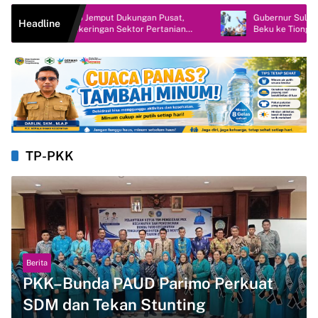
i Parimo Jemput Dukungan Pusat,
Gubernur Sulteng Lepas Ek
Headline
ipasi Kekeringan Sektor Pertanian
Beku ke Tiongkok
TP-PKK
Berita
PKK–Bunda PAUD Parimo Perkuat
SDM dan Tekan Stunting