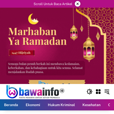
Langsung
×
Scroll Untuk Baca Artikel
ke
konten
Beranda
Ekonomi
Hukum Kriminal
Kesehatan
Ola