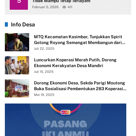
5
Tidak Mampu Tetap Terlayani
Februari 5, 2026
411
Info Desa
MTQ Kecamatan Kasimbar, Tunjukkan Spirit
Gotong Royong Semangat Membangun dari
Desa
Juli 22, 2025
Luncurkan Koperasi Merah Putih, Dorong
Ekonomi Kerakyatan Desa Mandiri
Juli 15, 2025
Dorong Ekonomi Desa, Sekda Parigi Moutong
Buka Sosialisasi Pembentukan 283 Koperasi
Merah Putih
Mei 19, 2025