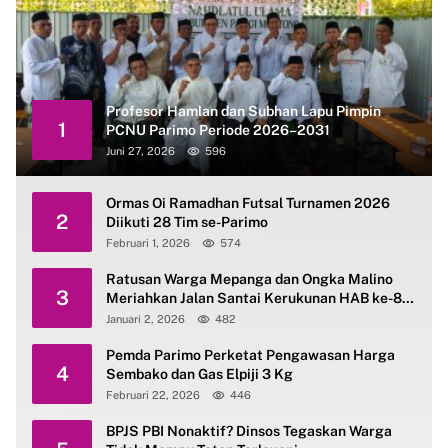
Profesor Hamlan dan Subhan Lapu Pimpin
1
PCNU Parimo Periode 2026–2031
Juni 27, 2026
596
Ormas Oi Ramadhan Futsal Turnamen 2026
2
Diikuti 28 Tim se-Parimo
Februari 1, 2026
574
Ratusan Warga Mepanga dan Ongka Malino
3
Meriahkan Jalan Santai Kerukunan HAB ke-80
Kemenag Parimo
Januari 2, 2026
482
Pemda Parimo Perketat Pengawasan Harga
4
Sembako dan Gas Elpiji 3 Kg
Februari 22, 2026
446
BPJS PBI Nonaktif? Dinsos Tegaskan Warga