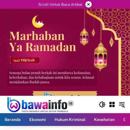
Langsung
×
Scroll Untuk Baca Artikel
ke
konten
Beranda
Ekonomi
Hukum Kriminal
Kesehatan
Ola