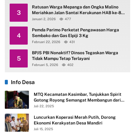
Ratusan Warga Mepanga dan Ongka Malino
3
Meriahkan Jalan Santai Kerukunan HAB ke-80
Kemenag Parimo
Januari 2, 2026
477
Pemda Parimo Perketat Pengawasan Harga
4
Sembako dan Gas Elpiji 3 Kg
Februari 22, 2026
431
BPJS PBI Nonaktif? Dinsos Tegaskan Warga
5
Tidak Mampu Tetap Terlayani
Februari 5, 2026
402
Info Desa
MTQ Kecamatan Kasimbar, Tunjukkan Spirit
Gotong Royong Semangat Membangun dari
Desa
Juli 22, 2025
Luncurkan Koperasi Merah Putih, Dorong
Ekonomi Kerakyatan Desa Mandiri
Juli 15, 2025