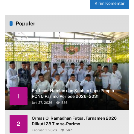
Populer
Profesor Hamlan dan Subhan Lapu Pimpin
1
PCNU Parimo Periode 2026–2031
Juni 27, 2026
586
Ormas Oi Ramadhan Futsal Turnamen 2026
2
Diikuti 28 Tim se-Parimo
Februari 1, 2026
567