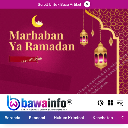
Langsung
×
Scroll Untuk Baca Artikel
ke
konten
Beranda
Ekonomi
Hukum Kriminal
Kesehatan
Ola