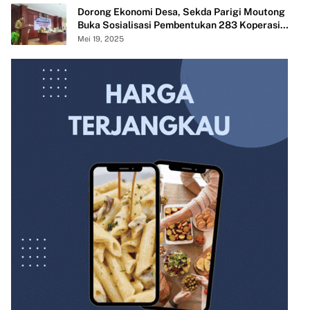
Dorong Ekonomi Desa, Sekda Parigi Moutong
Buka Sosialisasi Pembentukan 283 Koperasi
Merah Putih
Mei 19, 2025