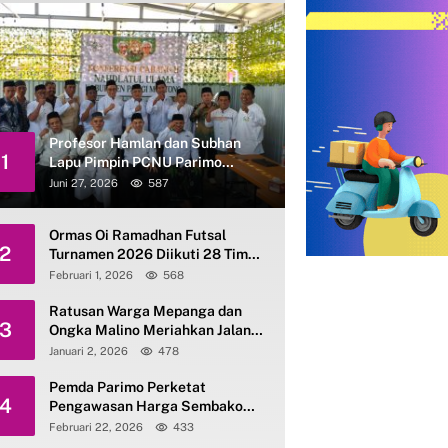
Profesor Hamlan dan Subhan
1
Lapu Pimpin PCNU Parimo
Periode 2026–2031
Juni 27, 2026
587
Ormas Oi Ramadhan Futsal
2
Turnamen 2026 Diikuti 28 Tim
se-Parimo
Februari 1, 2026
568
Ratusan Warga Mepanga dan
3
Ongka Malino Meriahkan Jalan
Santai Kerukunan HAB ke-80
Januari 2, 2026
478
Kemenag Parimo
Pemda Parimo Perketat
4
Pengawasan Harga Sembako
dan Gas Elpiji 3 Kg
Februari 22, 2026
433