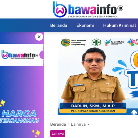
Langsung
ke
konten
Beranda
Ekonomi
Hukum Kriminal
×
Beranda
Lainnya
Lainnya