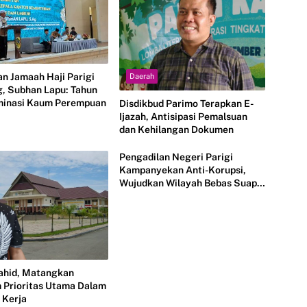
n Jamaah Haji Parigi
Daerah
, Subhan Lapu: Tahun
ominasi Kaum Perempuan
Disdikbud Parimo Terapkan E-
Ijazah, Antisipasi Pemalsuan
dan Kehilangan Dokumen
Pengadilan Negeri Parigi
Kampanyekan Anti-Korupsi,
Wujudkan Wilayah Bebas Suap
dan Gratifikasi
ahid, Matangkan
 Prioritas Utama Dalam
 Kerja