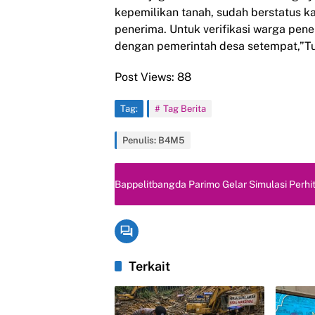
kepemilikan tanah, sudah berstatus k
penerima. Untuk verifikasi warga pen
dengan pemerintah desa setempat,”T
Post Views:
88
Tag:
Tag Berita
Penulis: B4M5
Bappelitbangda Parimo Gelar Simulasi Perh
Terkait