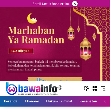
Langsung
×
Scroll Untuk Baca Artikel
ke
konten
Beranda
Ekonomi
Hukum Kriminal
Kesehatan
Ola