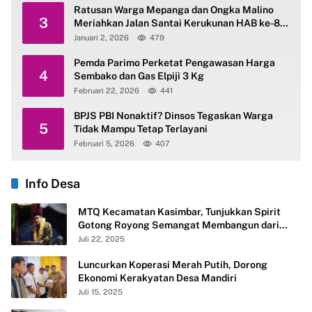
Ratusan Warga Mepanga dan Ongka Malino
3
Meriahkan Jalan Santai Kerukunan HAB ke-80
Kemenag Parimo
Januari 2, 2026
479
Pemda Parimo Perketat Pengawasan Harga
4
Sembako dan Gas Elpiji 3 Kg
Februari 22, 2026
441
BPJS PBI Nonaktif? Dinsos Tegaskan Warga
5
Tidak Mampu Tetap Terlayani
Februari 5, 2026
407
Info Desa
MTQ Kecamatan Kasimbar, Tunjukkan Spirit
Gotong Royong Semangat Membangun dari
Desa
Juli 22, 2025
Luncurkan Koperasi Merah Putih, Dorong
Ekonomi Kerakyatan Desa Mandiri
Juli 15, 2025