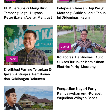
BBM Bersubsidi Mengalir di
Pelepasan Jamaah Haji Parigi
Tambang Ilegal, Dugaan
Moutong, Subhan Lapu: Tahun
Keterlibatan Aparat Menguat
Ini Didominasi Kaum
Perempuan
Daerah
Kolaborasi Dan Inovasi, Kunci
Daerah
Sukses Turunkan Kemiskinan
Ekstrim Parigi Moutong
Disdikbud Parimo Terapkan E-
Ijazah, Antisipasi Pemalsuan
dan Kehilangan Dokumen
Pengadilan Negeri Parigi
Kampanyekan Anti-Korupsi,
Wujudkan Wilayah Bebas
Suap dan Gratifikasi