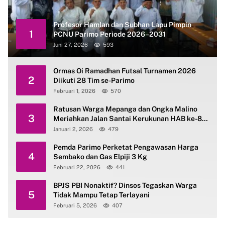
Profesor Hamlan dan Subhan Lapu Pimpin
1
PCNU Parimo Periode 2026–2031
Juni 27, 2026
593
Ormas Oi Ramadhan Futsal Turnamen 2026
2
Diikuti 28 Tim se-Parimo
Februari 1, 2026
570
Ratusan Warga Mepanga dan Ongka Malino
3
Meriahkan Jalan Santai Kerukunan HAB ke-80
Kemenag Parimo
Januari 2, 2026
479
Pemda Parimo Perketat Pengawasan Harga
4
Sembako dan Gas Elpiji 3 Kg
Februari 22, 2026
441
BPJS PBI Nonaktif? Dinsos Tegaskan Warga
5
Tidak Mampu Tetap Terlayani
Februari 5, 2026
407