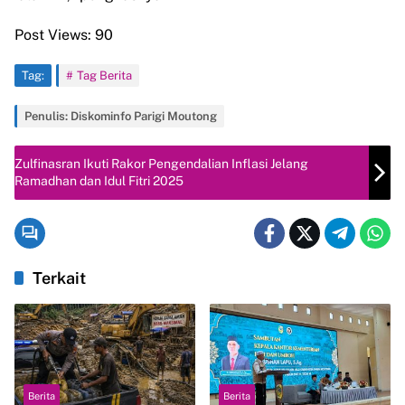
Post Views:
90
Tag:
Tag Berita
Penulis: Diskominfo Parigi Moutong
Zulfinasran Ikuti Rakor Pengendalian Inflasi Jelang
Ramadhan dan Idul Fitri 2025
Terkait
Berita
Berita