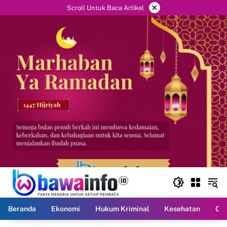
Langsung
×
Scroll Untuk Baca Artikel
ke
konten
Beranda
Ekonomi
Hukum Kriminal
Kesehatan
Ola