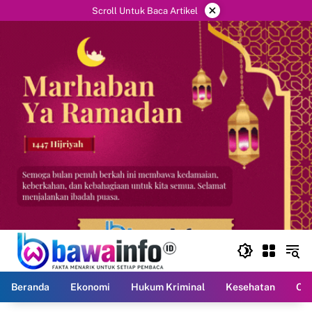
Langsung
×
Scroll Untuk Baca Artikel
ke
konten
Beranda
Ekonomi
Hukum Kriminal
Kesehatan
Ola