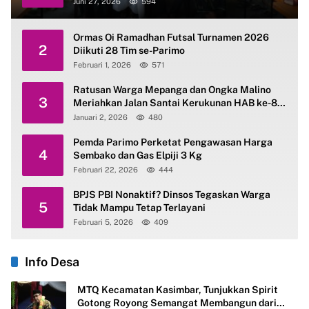
Juni 27, 2026
594
Ormas Oi Ramadhan Futsal Turnamen 2026
2
Diikuti 28 Tim se-Parimo
Februari 1, 2026
571
Ratusan Warga Mepanga dan Ongka Malino
3
Meriahkan Jalan Santai Kerukunan HAB ke-80
Kemenag Parimo
Januari 2, 2026
480
Pemda Parimo Perketat Pengawasan Harga
4
Sembako dan Gas Elpiji 3 Kg
Februari 22, 2026
444
BPJS PBI Nonaktif? Dinsos Tegaskan Warga
5
Tidak Mampu Tetap Terlayani
Februari 5, 2026
409
Info Desa
MTQ Kecamatan Kasimbar, Tunjukkan Spirit
Gotong Royong Semangat Membangun dari