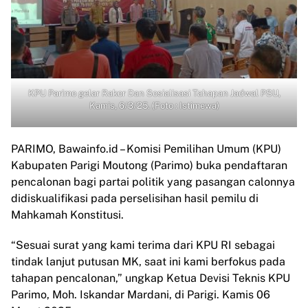
KPU Parimo gelar Rakor Dan Sosialisasi Tahapan Jadwal PSU,
Kamis, 6/3/25. (Foto : Istimewa)
PARIMO, Bawainfo.id – Komisi Pemilihan Umum (KPU)
Kabupaten Parigi Moutong (Parimo) buka pendaftaran
pencalonan bagi partai politik yang pasangan calonnya
didiskualifikasi pada perselisihan hasil pemilu di
Mahkamah Konstitusi.
“Sesuai surat yang kami terima dari KPU RI sebagai
tindak lanjut putusan MK, saat ini kami berfokus pada
tahapan pencalonan,” ungkap Ketua Devisi Teknis KPU
Parimo, Moh. Iskandar Mardani, di Parigi. Kamis 06