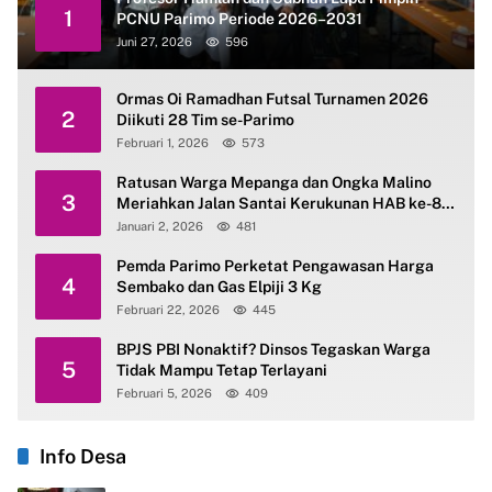
1
PCNU Parimo Periode 2026–2031
Juni 27, 2026
596
Ormas Oi Ramadhan Futsal Turnamen 2026
2
Diikuti 28 Tim se-Parimo
Februari 1, 2026
573
Ratusan Warga Mepanga dan Ongka Malino
3
Meriahkan Jalan Santai Kerukunan HAB ke-80
Kemenag Parimo
Januari 2, 2026
481
Pemda Parimo Perketat Pengawasan Harga
4
Sembako dan Gas Elpiji 3 Kg
Februari 22, 2026
445
BPJS PBI Nonaktif? Dinsos Tegaskan Warga
5
Tidak Mampu Tetap Terlayani
Februari 5, 2026
409
Info Desa