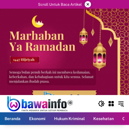
Langsung
×
Scroll Untuk Baca Artikel
ke
konten
Beranda
Ekonomi
Hukum Kriminal
Kesehatan
Ola