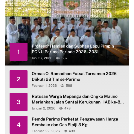
Profesor Hamlan dan Subhan Lapu Pimpin
1
PCNU Parimo Periode 2026–2031
Juni 27, 2026
587
Ormas Oi Ramadhan Futsal Turnamen 2026
2
Diikuti 28 Tim se-Parimo
Februari 1, 2026
568
Ratusan Warga Mepanga dan Ongka Malino
3
Meriahkan Jalan Santai Kerukunan HAB ke-80
Kemenag Parimo
Januari 2, 2026
478
Pemda Parimo Perketat Pengawasan Harga
4
Sembako dan Gas Elpiji 3 Kg
Februari 22, 2026
433