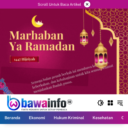
Langsung
×
Scroll Untuk Baca Artikel
ke
konten
Beranda
Ekonomi
Hukum Kriminal
Kesehatan
Ola