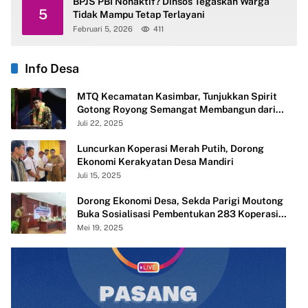
BPJS PBI Nonaktif? Dinsos Tegaskan Warga
5
Tidak Mampu Tetap Terlayani
Februari 5, 2026
411
Info Desa
MTQ Kecamatan Kasimbar, Tunjukkan Spirit
Gotong Royong Semangat Membangun dari
Desa
Juli 22, 2025
Luncurkan Koperasi Merah Putih, Dorong
Ekonomi Kerakyatan Desa Mandiri
Juli 15, 2025
Dorong Ekonomi Desa, Sekda Parigi Moutong
Buka Sosialisasi Pembentukan 283 Koperasi
Merah Putih
Mei 19, 2025