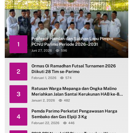
Profesor Hamlan dan Subhan Lapu Pimpin
1
PCNU Parimo Periode 2026–2031
Juni 27, 2026
596
Ormas Oi Ramadhan Futsal Turnamen 2026
2
Diikuti 28 Tim se-Parimo
Februari 1, 2026
574
Ratusan Warga Mepanga dan Ongka Malino
3
Meriahkan Jalan Santai Kerukunan HAB ke-80
Kemenag Parimo
Januari 2, 2026
482
Pemda Parimo Perketat Pengawasan Harga
4
Sembako dan Gas Elpiji 3 Kg
Februari 22, 2026
446