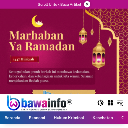
Langsung
×
Scroll Untuk Baca Artikel
ke
konten
Beranda
Ekonomi
Hukum Kriminal
Kesehatan
Ola