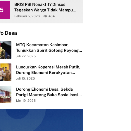
BPJS PBI Nonaktif? Dinsos
5
Tegaskan Warga Tidak Mampu
Tetap Terlayani
Februari 5, 2026
404
fo Desa
MTQ Kecamatan Kasimbar,
Tunjukkan Spirit Gotong Royong
Semangat Membangun dari Desa
Juli 22, 2025
Luncurkan Koperasi Merah Putih,
Dorong Ekonomi Kerakyatan
Desa Mandiri
Juli 15, 2025
Dorong Ekonomi Desa, Sekda
Parigi Moutong Buka Sosialisasi
Pembentukan 283 Koperasi Merah
Mei 19, 2025
Putih