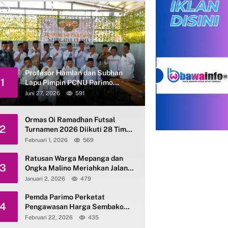
Profesor Hamlan dan Subhan
1
Lapu Pimpin PCNU Parimo
Periode 2026–2031
Juni 27, 2026
591
Ormas Oi Ramadhan Futsal
2
Turnamen 2026 Diikuti 28 Tim
se-Parimo
Februari 1, 2026
569
Ratusan Warga Mepanga dan
3
Ongka Malino Meriahkan Jalan
Santai Kerukunan HAB ke-80
Januari 2, 2026
479
Kemenag Parimo
Pemda Parimo Perketat
4
Pengawasan Harga Sembako
dan Gas Elpiji 3 Kg
Februari 22, 2026
435