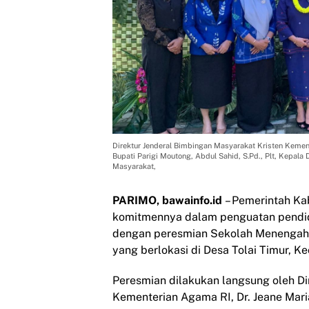
Direktur Jenderal Bimbingan Masyarakat Kristen Kemente
Bupati Parigi Moutong, Abdul Sahid, S.Pd., Plt, Kepal
Masyarakat,
PARIMO, bawainfo.id
– Pemerintah Ka
komitmennya dalam penguatan pendidik
dengan peresmian Sekolah Menengah P
yang berlokasi di Desa Tolai Timur, K
Peresmian dilakukan langsung oleh Di
Kementerian Agama RI, Dr. Jeane Maria