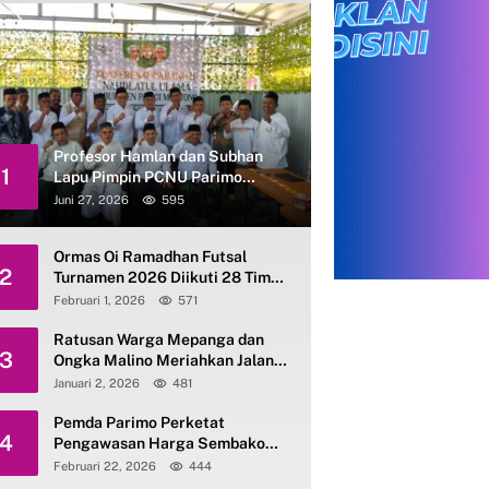
Profesor Hamlan dan Subhan
1
Lapu Pimpin PCNU Parimo
Periode 2026–2031
Juni 27, 2026
595
Ormas Oi Ramadhan Futsal
2
Turnamen 2026 Diikuti 28 Tim
se-Parimo
Februari 1, 2026
571
Ratusan Warga Mepanga dan
3
Ongka Malino Meriahkan Jalan
Santai Kerukunan HAB ke-80
Januari 2, 2026
481
Kemenag Parimo
Pemda Parimo Perketat
4
Pengawasan Harga Sembako
dan Gas Elpiji 3 Kg
Februari 22, 2026
444