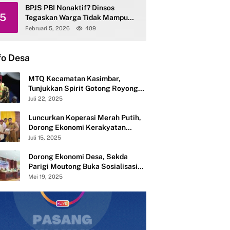
BPJS PBI Nonaktif? Dinsos
5
Tegaskan Warga Tidak Mampu
Tetap Terlayani
Februari 5, 2026
409
fo Desa
MTQ Kecamatan Kasimbar,
Tunjukkan Spirit Gotong Royong
Semangat Membangun dari Desa
Juli 22, 2025
Luncurkan Koperasi Merah Putih,
Dorong Ekonomi Kerakyatan
Desa Mandiri
Juli 15, 2025
Dorong Ekonomi Desa, Sekda
Parigi Moutong Buka Sosialisasi
Pembentukan 283 Koperasi Merah
Mei 19, 2025
Putih