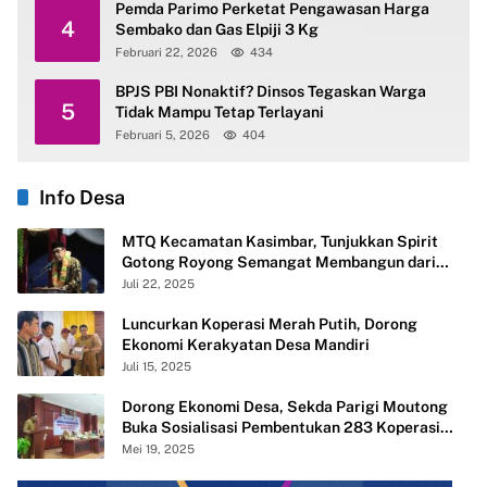
Pemda Parimo Perketat Pengawasan Harga
4
Sembako dan Gas Elpiji 3 Kg
Februari 22, 2026
434
BPJS PBI Nonaktif? Dinsos Tegaskan Warga
5
Tidak Mampu Tetap Terlayani
Februari 5, 2026
404
Info Desa
MTQ Kecamatan Kasimbar, Tunjukkan Spirit
Gotong Royong Semangat Membangun dari
Desa
Juli 22, 2025
Luncurkan Koperasi Merah Putih, Dorong
Ekonomi Kerakyatan Desa Mandiri
Juli 15, 2025
Dorong Ekonomi Desa, Sekda Parigi Moutong
Buka Sosialisasi Pembentukan 283 Koperasi
Merah Putih
Mei 19, 2025