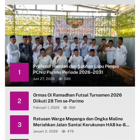
Profesor Hamlan dan Subhan Lapu Pimpin
1
PCNU Parimo Periode 2026–2031
Juni 27, 2026
589
Ormas Oi Ramadhan Futsal Turnamen 2026
2
Diikuti 28 Tim se-Parimo
Februari 1, 2026
568
Ratusan Warga Mepanga dan Ongka Malino
3
Meriahkan Jalan Santai Kerukunan HAB ke-80
Kemenag Parimo
Januari 2, 2026
479