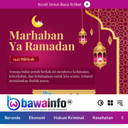
Langsung
×
Scroll Untuk Baca Artikel
ke
konten
Beranda
Ekonomi
Hukum Kriminal
Kesehatan
Ola