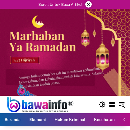
Langsung
×
Scroll Untuk Baca Artikel
ke
konten
Beranda
Ekonomi
Hukum Kriminal
Kesehatan
Ola