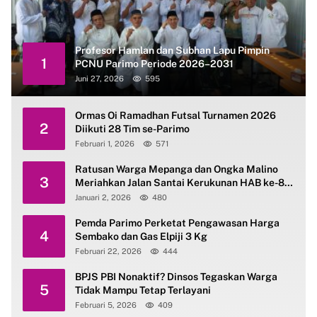
Profesor Hamlan dan Subhan Lapu Pimpin
1
PCNU Parimo Periode 2026–2031
Juni 27, 2026
595
Ormas Oi Ramadhan Futsal Turnamen 2026
2
Diikuti 28 Tim se-Parimo
Februari 1, 2026
571
Ratusan Warga Mepanga dan Ongka Malino
3
Meriahkan Jalan Santai Kerukunan HAB ke-80
Kemenag Parimo
Januari 2, 2026
480
Pemda Parimo Perketat Pengawasan Harga
4
Sembako dan Gas Elpiji 3 Kg
Februari 22, 2026
444
BPJS PBI Nonaktif? Dinsos Tegaskan Warga
5
Tidak Mampu Tetap Terlayani
Februari 5, 2026
409