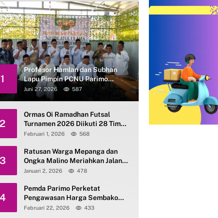
Profesor Hamlan dan Subhan
1
Lapu Pimpin PCNU Parimo
Periode 2026–2031
Juni 27, 2026
587
Ormas Oi Ramadhan Futsal
2
Turnamen 2026 Diikuti 28 Tim
se-Parimo
Februari 1, 2026
568
Ratusan Warga Mepanga dan
3
Ongka Malino Meriahkan Jalan
Santai Kerukunan HAB ke-80
Januari 2, 2026
478
Kemenag Parimo
Pemda Parimo Perketat
4
Pengawasan Harga Sembako
dan Gas Elpiji 3 Kg
Februari 22, 2026
433