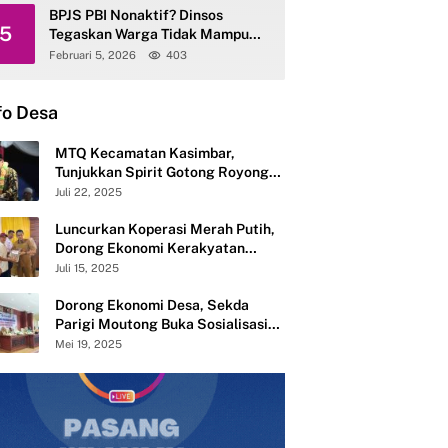
BPJS PBI Nonaktif? Dinsos
5
Tegaskan Warga Tidak Mampu
Tetap Terlayani
Februari 5, 2026
403
fo Desa
MTQ Kecamatan Kasimbar,
Tunjukkan Spirit Gotong Royong
Semangat Membangun dari Desa
Juli 22, 2025
Luncurkan Koperasi Merah Putih,
Dorong Ekonomi Kerakyatan
Desa Mandiri
Juli 15, 2025
Dorong Ekonomi Desa, Sekda
Parigi Moutong Buka Sosialisasi
Pembentukan 283 Koperasi Merah
Mei 19, 2025
Putih