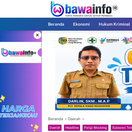
Langsung
ke
konten
Beranda
Ekonomi
Hukum Kriminal
×
Beranda
Daerah
Daerah
Headline
Parigi Moutong
Sulawesi Te