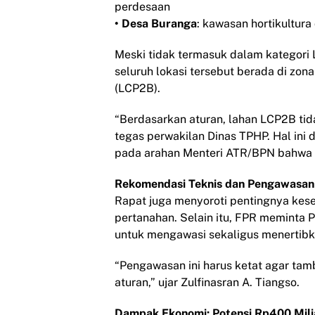
perdesaan
• Desa Buranga
: kawasan hortikultur
Meski tidak termasuk dalam kategori 
seluruh lokasi tersebut berada di zo
(LCP2B).
“Berdasarkan aturan, lahan LCP2B ti
tegas perwakilan Dinas TPHP. Hal ini
pada arahan Menteri ATR/BPN bahwa l
Rekomendasi Teknis dan Pengawasan
Rapat juga menyoroti pentingnya kes
pertanahan. Selain itu, FPR meminta
untuk mengawasi sekaligus menertibk
“Pengawasan ini harus ketat agar tam
aturan,” ujar Zulfinasran A. Tiangso.
Dampak Ekonomi: Potensi Rp400 Mili