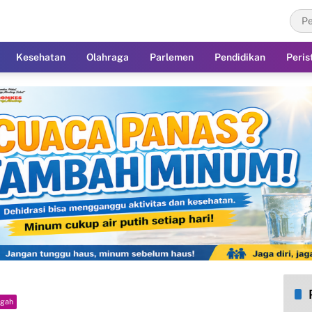
Kesehatan
Olahraga
Parlemen
Pendidikan
Peris
ngah