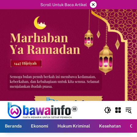
Langsung
×
Scroll Untuk Baca Artikel
ke
konten
Beranda
Ekonomi
Hukum Kriminal
Kesehatan
Ola