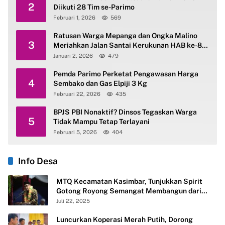
2
Diikuti 28 Tim se-Parimo
Februari 1, 2026
569
Ratusan Warga Mepanga dan Ongka Malino
3
Meriahkan Jalan Santai Kerukunan HAB ke-80
Kemenag Parimo
Januari 2, 2026
479
Pemda Parimo Perketat Pengawasan Harga
4
Sembako dan Gas Elpiji 3 Kg
Februari 22, 2026
435
BPJS PBI Nonaktif? Dinsos Tegaskan Warga
5
Tidak Mampu Tetap Terlayani
Februari 5, 2026
404
Info Desa
MTQ Kecamatan Kasimbar, Tunjukkan Spirit
Gotong Royong Semangat Membangun dari
Desa
Juli 22, 2025
Luncurkan Koperasi Merah Putih, Dorong