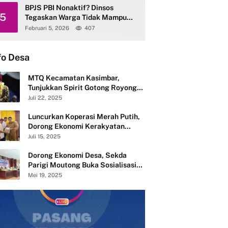
BPJS PBI Nonaktif? Dinsos
5
Tegaskan Warga Tidak Mampu
Tetap Terlayani
Februari 5, 2026
407
fo Desa
MTQ Kecamatan Kasimbar,
Tunjukkan Spirit Gotong Royong
Semangat Membangun dari Desa
Juli 22, 2025
Luncurkan Koperasi Merah Putih,
Dorong Ekonomi Kerakyatan
Desa Mandiri
Juli 15, 2025
Dorong Ekonomi Desa, Sekda
Parigi Moutong Buka Sosialisasi
Pembentukan 283 Koperasi Merah
Mei 19, 2025
Putih