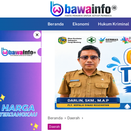
Langsung
ke
konten
Beranda
Ekonomi
Hukum Kriminal
×
Beranda
Daerah
Daerah