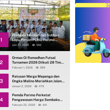
Profesor Hamlan dan Subhan
1
Lapu Pimpin PCNU Parimo
Periode 2026–2031
Juni 27, 2026
592
Ormas Oi Ramadhan Futsal
2
Turnamen 2026 Diikuti 28 Tim
se-Parimo
Februari 1, 2026
569
Ratusan Warga Mepanga dan
3
Ongka Malino Meriahkan Jalan
Santai Kerukunan HAB ke-80
Januari 2, 2026
479
Kemenag Parimo
Pemda Parimo Perketat
4
Pengawasan Harga Sembako
dan Gas Elpiji 3 Kg
Februari 22, 2026
441