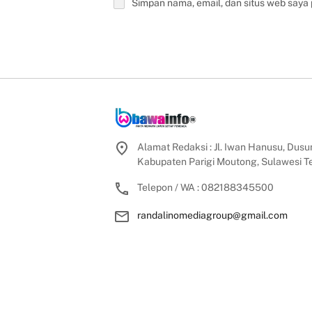
Simpan nama, email, dan situs web saya
Alamat Redaksi : Jl. Iwan Hanusu, Dusun
Kabupaten Parigi Moutong, Sulawesi 
Telepon / WA : 082188345500
randalinomediagroup@gmail.com