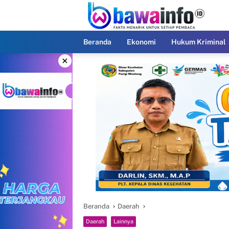
Langsung
ke
konten
Beranda
Ekonomi
Hukum Kriminal
×
Beranda
Daerah
Daerah
Lainnya