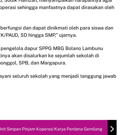
u, Sodik Hamzah, menyampaikan harapannya agar
perasi sehingga manfaatnya dapat dirasakan oleh
berfungsi dan dapat dinikmati oleh para siswa dan
 TK/PAUD, SD hingga SMP,” ujarnya.
ku pengelola dapur SPPG MBG Bolano Lambunu
nya akan disalurkan ke sejumlah sekolah di
nonggol, SPB, dan Margapura.
ayani seluruh sekolah yang menjadi tanggung jawab
nit Simpan Pinjam Koperasi Karya Perdana Gemilang