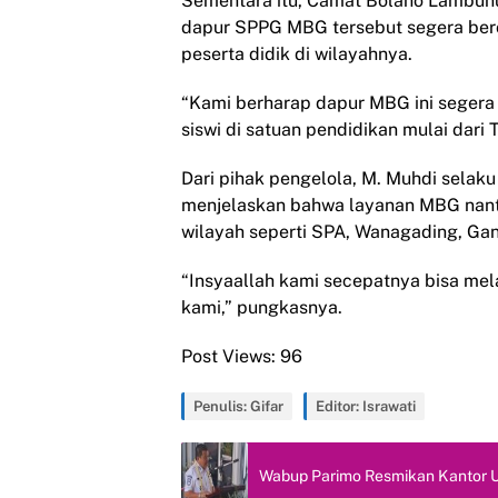
Sementara itu, Camat Bolano Lambun
dapur SPPG MBG tersebut segera bero
peserta didik di wilayahnya.
“Kami berharap dapur MBG ini segera 
siswi di satuan pendidikan mulai dari
Dari pihak pengelola, M. Muhdi sela
menjelaskan bahwa layanan MBG nanti
wilayah seperti SPA, Wanagading, Ga
“Insyaallah kami secepatnya bisa mel
kami,” pungkasnya.
Post Views:
96
Penulis: Gifar
Editor: Israwati
Wabup Parimo Resmikan Kantor U