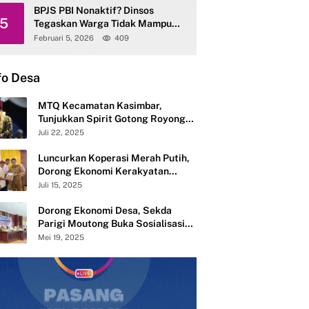
BPJS PBI Nonaktif? Dinsos
5
Tegaskan Warga Tidak Mampu
Tetap Terlayani
Februari 5, 2026
409
fo Desa
MTQ Kecamatan Kasimbar,
Tunjukkan Spirit Gotong Royong
Semangat Membangun dari Desa
Juli 22, 2025
Luncurkan Koperasi Merah Putih,
Dorong Ekonomi Kerakyatan
Desa Mandiri
Juli 15, 2025
Dorong Ekonomi Desa, Sekda
Parigi Moutong Buka Sosialisasi
Pembentukan 283 Koperasi Merah
Mei 19, 2025
Putih