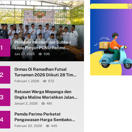
Profesor Hamlan dan Subhan
1
Lapu Pimpin PCNU Parimo
Periode 2026–2031
Juni 27, 2026
596
Ormas Oi Ramadhan Futsal
2
Turnamen 2026 Diikuti 28 Tim
se-Parimo
Februari 1, 2026
572
Ratusan Warga Mepanga dan
3
Ongka Malino Meriahkan Jalan
Santai Kerukunan HAB ke-80
Januari 2, 2026
481
Kemenag Parimo
Pemda Parimo Perketat
4
Pengawasan Harga Sembako
dan Gas Elpiji 3 Kg
Februari 22, 2026
445