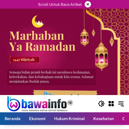
Langsung
×
Scroll Untuk Baca Artikel
ke
konten
Beranda
Ekonomi
Hukum Kriminal
Kesehatan
Ola