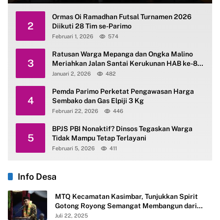
Ormas Oi Ramadhan Futsal Turnamen 2026
2
Diikuti 28 Tim se-Parimo
Februari 1, 2026
574
Ratusan Warga Mepanga dan Ongka Malino
3
Meriahkan Jalan Santai Kerukunan HAB ke-80
Kemenag Parimo
Januari 2, 2026
482
Pemda Parimo Perketat Pengawasan Harga
4
Sembako dan Gas Elpiji 3 Kg
Februari 22, 2026
446
BPJS PBI Nonaktif? Dinsos Tegaskan Warga
5
Tidak Mampu Tetap Terlayani
Februari 5, 2026
411
Info Desa
MTQ Kecamatan Kasimbar, Tunjukkan Spirit
Gotong Royong Semangat Membangun dari
Desa
Juli 22, 2025