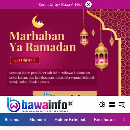
Langsung
×
Scroll Untuk Baca Artikel
ke
konten
Beranda
Ekonomi
Hukum Kriminal
Kesehatan
Ola