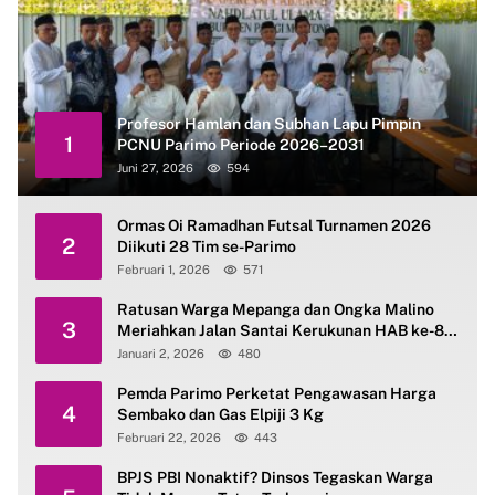
Profesor Hamlan dan Subhan Lapu Pimpin
1
PCNU Parimo Periode 2026–2031
Juni 27, 2026
594
Ormas Oi Ramadhan Futsal Turnamen 2026
2
Diikuti 28 Tim se-Parimo
Februari 1, 2026
571
Ratusan Warga Mepanga dan Ongka Malino
3
Meriahkan Jalan Santai Kerukunan HAB ke-80
Kemenag Parimo
Januari 2, 2026
480
Pemda Parimo Perketat Pengawasan Harga
4
Sembako dan Gas Elpiji 3 Kg
Februari 22, 2026
443
BPJS PBI Nonaktif? Dinsos Tegaskan Warga