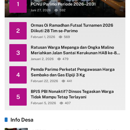
1
PCNU Parimo Periode 2026–2031
Juni 27, 2026
592
Ormas Oi Ramadhan Futsal Turnamen 2026
2
Diikuti 28 Tim se-Parimo
Februari 1, 2026
569
Ratusan Warga Mepanga dan Ongka Malino
3
Meriahkan Jalan Santai Kerukunan HAB ke-80
Kemenag Parimo
Januari 2, 2026
479
Pemda Parimo Perketat Pengawasan Harga
4
Sembako dan Gas Elpiji 3 Kg
Februari 22, 2026
441
BPJS PBI Nonaktif? Dinsos Tegaskan Warga
5
Tidak Mampu Tetap Terlayani
Februari 5, 2026
407
Info Desa