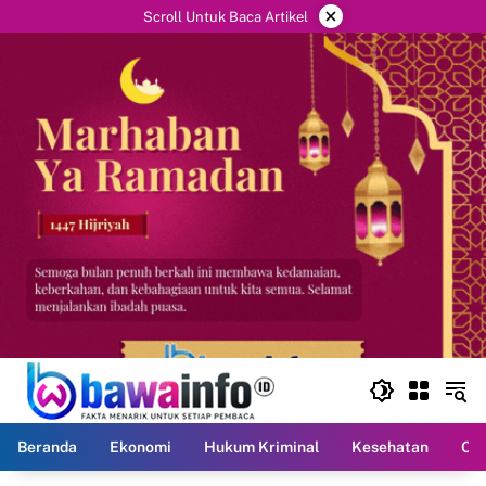
Langsung
×
Scroll Untuk Baca Artikel
ke
konten
Beranda
Ekonomi
Hukum Kriminal
Kesehatan
Ola