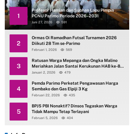
Profesor Hamlan dan Subhan Lapu Pimpin
1
PCNU Parimo Periode 2026–2031
Juni 27, 2026
591
Ormas Oi Ramadhan Futsal Turnamen 2026
2
Diikuti 28 Tim se-Parimo
Februari 1, 2026
569
Ratusan Warga Mepanga dan Ongka Malino
3
Meriahkan Jalan Santai Kerukunan HAB ke-80
Kemenag Parimo
Januari 2, 2026
479
Pemda Parimo Perketat Pengawasan Harga
4
Sembako dan Gas Elpiji 3 Kg
Februari 22, 2026
435
BPJS PBI Nonaktif? Dinsos Tegaskan Warga
5
Tidak Mampu Tetap Terlayani
Februari 5, 2026
404