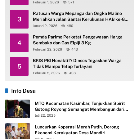
Februari 1, 2026
571
Ratusan Warga Mepanga dan Ongka Malino
3
Meriahkan Jalan Santai Kerukunan HAB ke-80
Kemenag Parimo
Januari 2, 2026
480
Pemda Parimo Perketat Pengawasan Harga
4
Sembako dan Gas Elpiji 3 Kg
Februari 22, 2026
443
BPJS PBI Nonaktif? Dinsos Tegaskan Warga
5
Tidak Mampu Tetap Terlayani
Februari 5, 2026
408
Info Desa
MTQ Kecamatan Kasimbar, Tunjukkan Spirit
Gotong Royong Semangat Membangun dari
Desa
Juli 22, 2025
Luncurkan Koperasi Merah Putih, Dorong
Ekonomi Kerakyatan Desa Mandiri
Juli 15, 2025