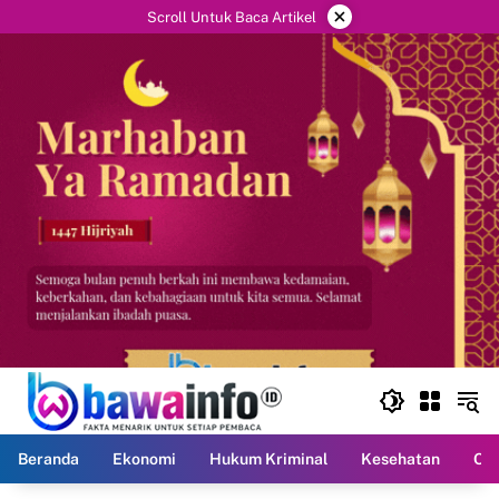
Langsung
×
Scroll Untuk Baca Artikel
ke
konten
Beranda
Ekonomi
Hukum Kriminal
Kesehatan
Ola