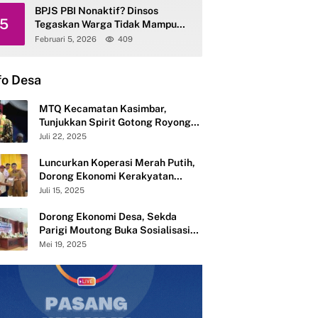
BPJS PBI Nonaktif? Dinsos
5
Tegaskan Warga Tidak Mampu
Tetap Terlayani
Februari 5, 2026
409
fo Desa
MTQ Kecamatan Kasimbar,
Tunjukkan Spirit Gotong Royong
Semangat Membangun dari Desa
Juli 22, 2025
Luncurkan Koperasi Merah Putih,
Dorong Ekonomi Kerakyatan
Desa Mandiri
Juli 15, 2025
Dorong Ekonomi Desa, Sekda
Parigi Moutong Buka Sosialisasi
Pembentukan 283 Koperasi Merah
Mei 19, 2025
Putih