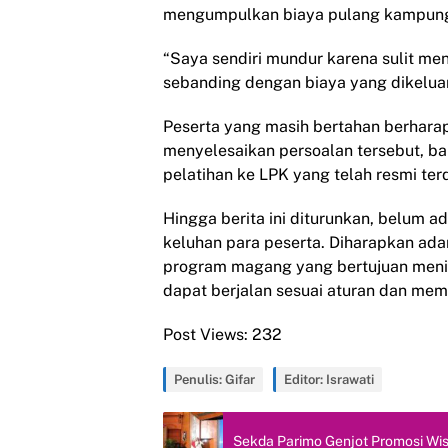
mengumpulkan biaya pulang kampun
“Saya sendiri mundur karena sulit me
sebanding dengan biaya yang dikeluar
Peserta yang masih bertahan berhara
menyelesaikan persoalan tersebut, 
pelatihan ke LPK yang telah resmi ter
Hingga berita ini diturunkan, belum a
keluhan para peserta. Diharapkan adan
program magang yang bertujuan menin
dapat berjalan sesuai aturan dan mem
Post Views:
232
Penulis: Gifar
Editor: Israwati
Sekda Parimo Genjot Promosi Wis