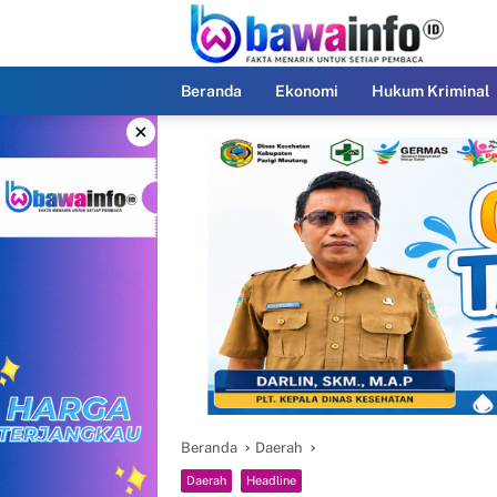
Langsung
ke
konten
Beranda
Ekonomi
Hukum Kriminal
×
Beranda
Daerah
Daerah
Headline