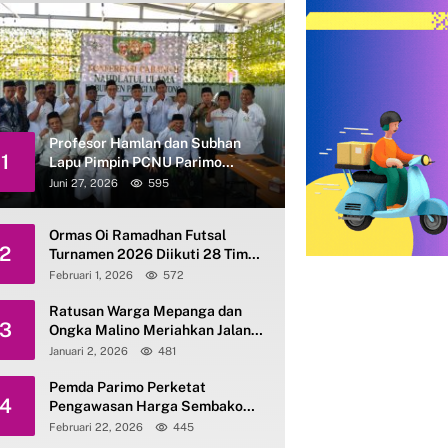
Profesor Hamlan dan Subhan
1
Lapu Pimpin PCNU Parimo
Periode 2026–2031
Juni 27, 2026
595
Ormas Oi Ramadhan Futsal
2
Turnamen 2026 Diikuti 28 Tim
se-Parimo
Februari 1, 2026
572
Ratusan Warga Mepanga dan
3
Ongka Malino Meriahkan Jalan
Santai Kerukunan HAB ke-80
Januari 2, 2026
481
Kemenag Parimo
Pemda Parimo Perketat
4
Pengawasan Harga Sembako
dan Gas Elpiji 3 Kg
Februari 22, 2026
445