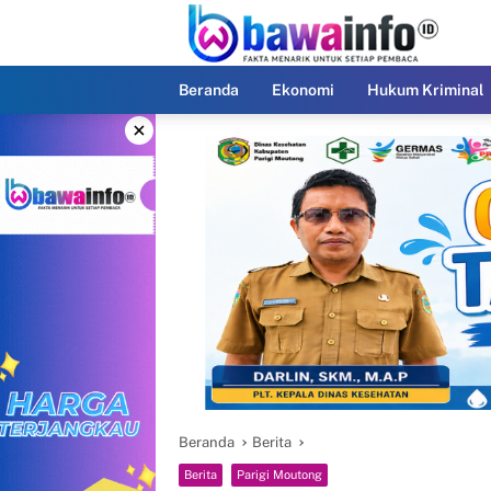
Langsung
ke
konten
Beranda
Ekonomi
Hukum Kriminal
×
Beranda
Berita
Berita
Parigi Moutong