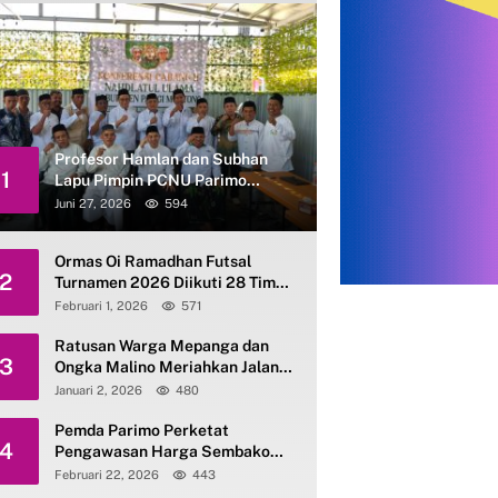
Profesor Hamlan dan Subhan
1
Lapu Pimpin PCNU Parimo
Periode 2026–2031
Juni 27, 2026
594
Ormas Oi Ramadhan Futsal
2
Turnamen 2026 Diikuti 28 Tim
se-Parimo
Februari 1, 2026
571
Ratusan Warga Mepanga dan
3
Ongka Malino Meriahkan Jalan
Santai Kerukunan HAB ke-80
Januari 2, 2026
480
Kemenag Parimo
Pemda Parimo Perketat
4
Pengawasan Harga Sembako
dan Gas Elpiji 3 Kg
Februari 22, 2026
443