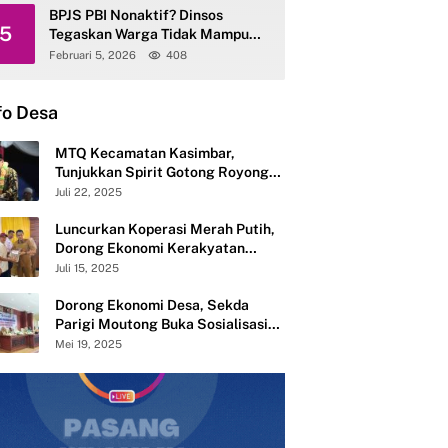
BPJS PBI Nonaktif? Dinsos
5
Tegaskan Warga Tidak Mampu
Tetap Terlayani
Februari 5, 2026
408
fo Desa
MTQ Kecamatan Kasimbar,
Tunjukkan Spirit Gotong Royong
Semangat Membangun dari Desa
Juli 22, 2025
Luncurkan Koperasi Merah Putih,
Dorong Ekonomi Kerakyatan
Desa Mandiri
Juli 15, 2025
Dorong Ekonomi Desa, Sekda
Parigi Moutong Buka Sosialisasi
Pembentukan 283 Koperasi Merah
Mei 19, 2025
Putih