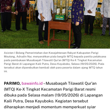
Asisten I Bidang Pemerintahan dan Kesejahteraan Rakyat Kabupaten Parigi
Moutong, Adrudin Nur, menyerahkan piala bergilir MTQ kepada panitia pelaksana
pada pembukaan Musabaqah Tilawatil Qur’an (MTQ) Ke-X Tingkat Kecamatan
Parigi Barat di Lapangan Kaili Putra, Desa Kayuboko, Selasa (19/05/2026). Piala
tersebut akan diperebutkan kembali oleh para peserta dalam ajang MTQ tahun
ini.
PARIMO,
bawainfo.id
– Musabaqah Tilawatil Qur’an
(MTQ) Ke-X Tingkat Kecamatan Parigi Barat resmi
dibuka pada Selasa malam (19/05/2026) di Lapangan
Kaili Putra, Desa Kayuboko. Kegiatan tersebut
diharapkan menjadi momentum memperkuat syiar