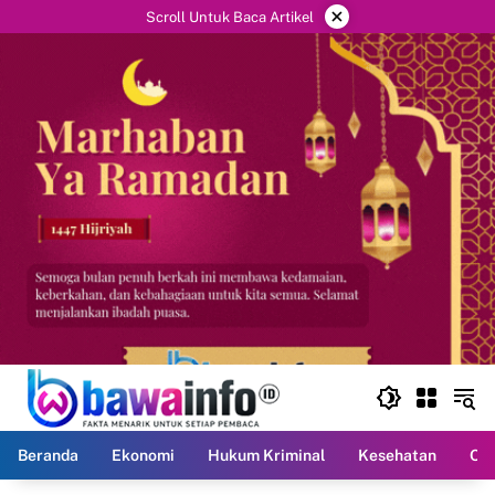
Langsung
×
Scroll Untuk Baca Artikel
ke
konten
Beranda
Ekonomi
Hukum Kriminal
Kesehatan
Ola