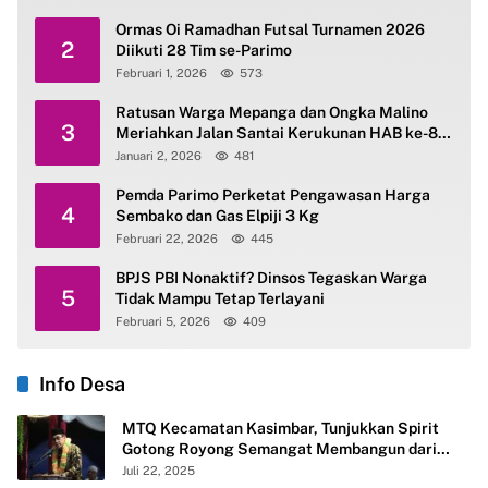
Ormas Oi Ramadhan Futsal Turnamen 2026
2
Diikuti 28 Tim se-Parimo
Februari 1, 2026
573
Ratusan Warga Mepanga dan Ongka Malino
3
Meriahkan Jalan Santai Kerukunan HAB ke-80
Kemenag Parimo
Januari 2, 2026
481
Pemda Parimo Perketat Pengawasan Harga
4
Sembako dan Gas Elpiji 3 Kg
Februari 22, 2026
445
BPJS PBI Nonaktif? Dinsos Tegaskan Warga
5
Tidak Mampu Tetap Terlayani
Februari 5, 2026
409
Info Desa
MTQ Kecamatan Kasimbar, Tunjukkan Spirit
Gotong Royong Semangat Membangun dari
Desa
Juli 22, 2025