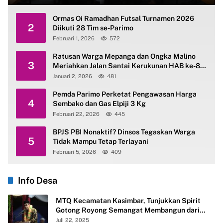
Ormas Oi Ramadhan Futsal Turnamen 2026
2
Diikuti 28 Tim se-Parimo
Februari 1, 2026
572
Ratusan Warga Mepanga dan Ongka Malino
3
Meriahkan Jalan Santai Kerukunan HAB ke-80
Kemenag Parimo
Januari 2, 2026
481
Pemda Parimo Perketat Pengawasan Harga
4
Sembako dan Gas Elpiji 3 Kg
Februari 22, 2026
445
BPJS PBI Nonaktif? Dinsos Tegaskan Warga
5
Tidak Mampu Tetap Terlayani
Februari 5, 2026
409
Info Desa
MTQ Kecamatan Kasimbar, Tunjukkan Spirit
Gotong Royong Semangat Membangun dari
Desa
Juli 22, 2025