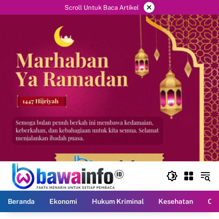
Langsung
×
Scroll Untuk Baca Artikel
ke
konten
Beranda
Ekonomi
Hukum Kriminal
Kesehatan
Ola