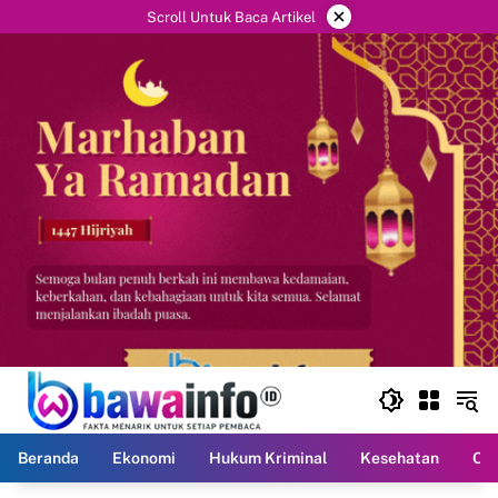
Langsung
×
Scroll Untuk Baca Artikel
ke
konten
Beranda
Ekonomi
Hukum Kriminal
Kesehatan
Ola