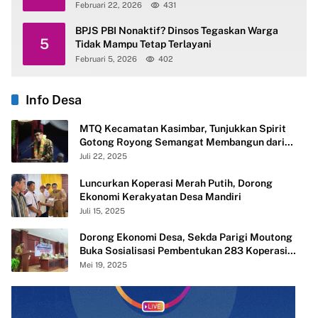
Februari 22, 2026
431
BPJS PBI Nonaktif? Dinsos Tegaskan Warga
5
Tidak Mampu Tetap Terlayani
Februari 5, 2026
402
Info Desa
MTQ Kecamatan Kasimbar, Tunjukkan Spirit
Gotong Royong Semangat Membangun dari
Desa
Juli 22, 2025
Luncurkan Koperasi Merah Putih, Dorong
Ekonomi Kerakyatan Desa Mandiri
Juli 15, 2025
Dorong Ekonomi Desa, Sekda Parigi Moutong
Buka Sosialisasi Pembentukan 283 Koperasi
Merah Putih
Mei 19, 2025