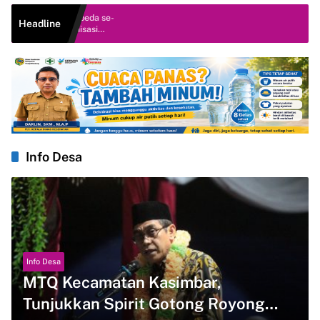
om Bappeda se-
Headline
inkronisasi
Info Desa
Info Desa
MTQ Kecamatan Kasimbar,
Tunjukkan Spirit Gotong Royong