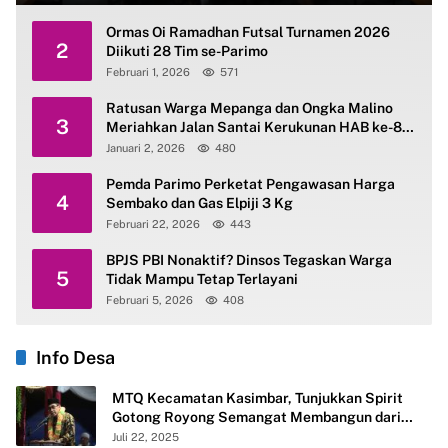
Ormas Oi Ramadhan Futsal Turnamen 2026
2
Diikuti 28 Tim se-Parimo
Februari 1, 2026
571
Ratusan Warga Mepanga dan Ongka Malino
3
Meriahkan Jalan Santai Kerukunan HAB ke-80
Kemenag Parimo
Januari 2, 2026
480
Pemda Parimo Perketat Pengawasan Harga
4
Sembako dan Gas Elpiji 3 Kg
Februari 22, 2026
443
BPJS PBI Nonaktif? Dinsos Tegaskan Warga
5
Tidak Mampu Tetap Terlayani
Februari 5, 2026
408
Info Desa
MTQ Kecamatan Kasimbar, Tunjukkan Spirit
Gotong Royong Semangat Membangun dari
Desa
Juli 22, 2025