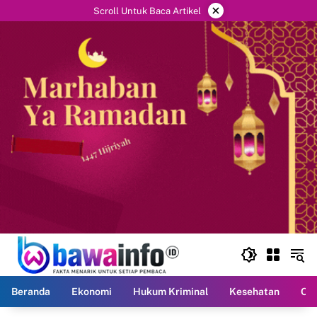
Langsung
×
Scroll Untuk Baca Artikel
ke
konten
Beranda
Ekonomi
Hukum Kriminal
Kesehatan
Ola