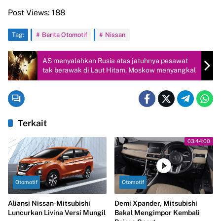
Post Views:
188
Tag:
Berita Otomotif
Nissan
AS menyalahkan Rusia atas jatuhnya pesawat
tak berawak di Laut Hitam, Moskow menyangkal
Terkait
03:44:00
Otomotif
Otomotif
Aliansi Nissan-Mitsubishi
Demi Xpander, Mitsubishi
Luncurkan Livina Versi Mungil
Bakal Mengimpor Kembali