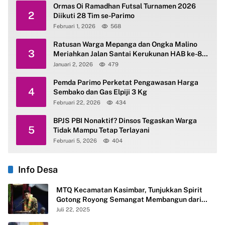
Ormas Oi Ramadhan Futsal Turnamen 2026
2
Diikuti 28 Tim se-Parimo
Februari 1, 2026
568
Ratusan Warga Mepanga dan Ongka Malino
3
Meriahkan Jalan Santai Kerukunan HAB ke-80
Kemenag Parimo
Januari 2, 2026
479
Pemda Parimo Perketat Pengawasan Harga
4
Sembako dan Gas Elpiji 3 Kg
Februari 22, 2026
434
BPJS PBI Nonaktif? Dinsos Tegaskan Warga
5
Tidak Mampu Tetap Terlayani
Februari 5, 2026
404
Info Desa
MTQ Kecamatan Kasimbar, Tunjukkan Spirit
Gotong Royong Semangat Membangun dari
Desa
Juli 22, 2025