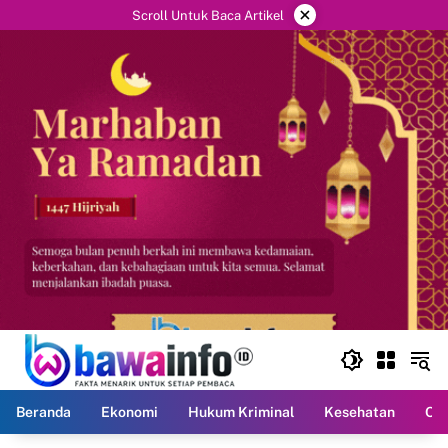
Langsung
×
Scroll Untuk Baca Artikel
ke
konten
Beranda
Ekonomi
Hukum Kriminal
Kesehatan
Ola