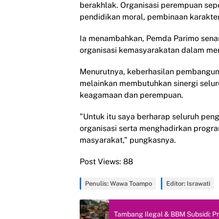
berakhlak. Organisasi perempuan sepe
pendidikan moral, pembinaan karakter, 
Ia menambahkan, Pemda Parimo senan
organisasi kemasyarakatan dalam m
Menurutnya, keberhasilan pembangunan
melainkan membutuhkan sinergi selur
keagamaan dan perempuan.
”Untuk itu saya berharap seluruh pen
organisasi serta menghadirkan prog
masyarakat,” pungkasnya.
Post Views:
88
Penulis: Wawa Toampo
Editor: Israwati
Tambang Ilegal & BBM Subsidi: P