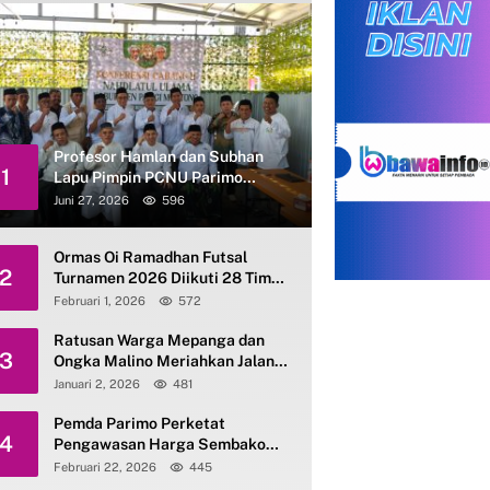
Profesor Hamlan dan Subhan
1
Lapu Pimpin PCNU Parimo
Periode 2026–2031
Juni 27, 2026
596
Ormas Oi Ramadhan Futsal
2
Turnamen 2026 Diikuti 28 Tim
se-Parimo
Februari 1, 2026
572
Ratusan Warga Mepanga dan
3
Ongka Malino Meriahkan Jalan
Santai Kerukunan HAB ke-80
Januari 2, 2026
481
Kemenag Parimo
Pemda Parimo Perketat
4
Pengawasan Harga Sembako
dan Gas Elpiji 3 Kg
Februari 22, 2026
445