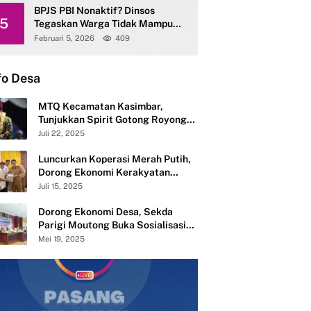
BPJS PBI Nonaktif? Dinsos
5
Tegaskan Warga Tidak Mampu
Tetap Terlayani
Februari 5, 2026
409
fo Desa
MTQ Kecamatan Kasimbar,
Tunjukkan Spirit Gotong Royong
Semangat Membangun dari Desa
Juli 22, 2025
Luncurkan Koperasi Merah Putih,
Dorong Ekonomi Kerakyatan
Desa Mandiri
Juli 15, 2025
Dorong Ekonomi Desa, Sekda
Parigi Moutong Buka Sosialisasi
Pembentukan 283 Koperasi Merah
Mei 19, 2025
Putih